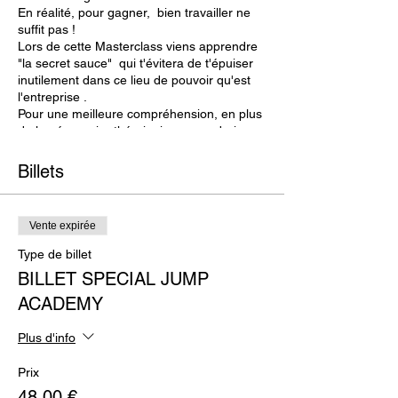
En réalité, pour gagner, bien travailler ne
suffit pas !
Lors de cette Masterclass viens apprendre
"la secret sauce" qui t'évitera de t'épuiser
inutilement dans ce lieu de pouvoir qu'est
l'entreprise .
Pour une meilleure compréhension, en plus
de la nécessaire théorie, je saupoudrai mon
propos d'illustations des personnages de
série-télé. N'attends plus pour sécuriser ta
Billets
place.
Vente expirée
Type de billet
BILLET SPECIAL JUMP
ACADEMY
Plus d'info
Prix
48,00 €