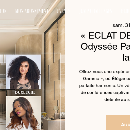
TION
MON ABONNEMENT
EVENTS
JUMP CHALLENGES
BLO
sam. 3
« ECLAT DE
Odyssée Pa
l
Offrez-vous une expérien
Gamme », où Élégance,
parfaite harmonie. Un vé
de conférences captivan
détente au s
Auc