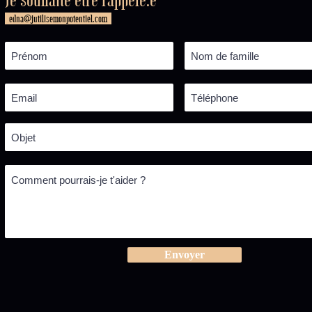
edna@jutilisemonpotentiel.com
Envoyer