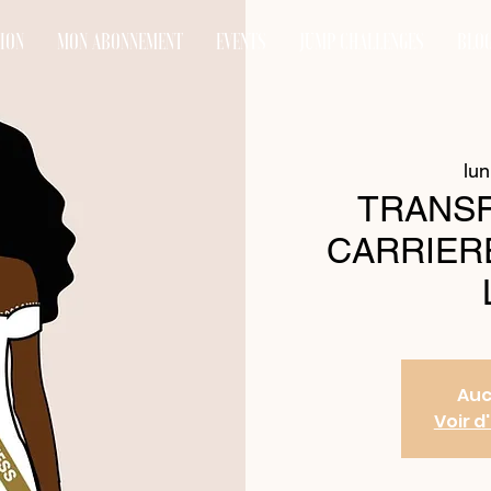
TION
MON ABONNEMENT
EVENTS
JUMP CHALLENGES
BLO
lun
TRANS
CARRIER
Auc
Voir 