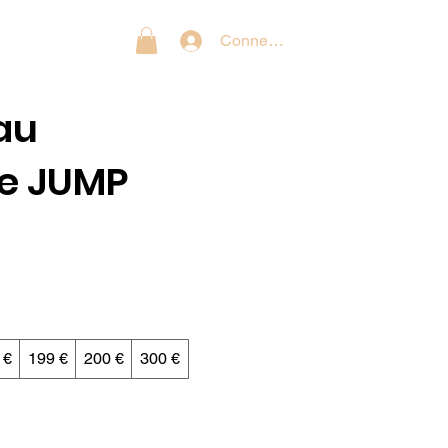
G
BOUTIQUE
Connexion
au
ue JUMP
 €
199 €
200 €
300 €