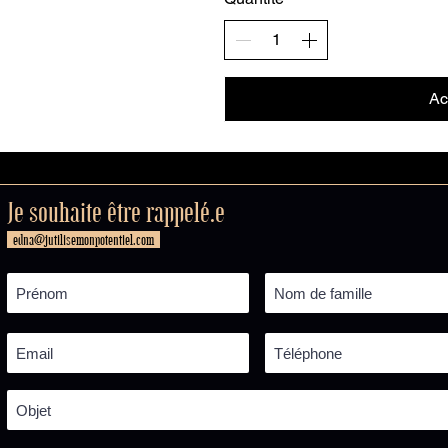
Ac
Je souhaite être rappelé.e
edna@jutilisemonpotentiel.com