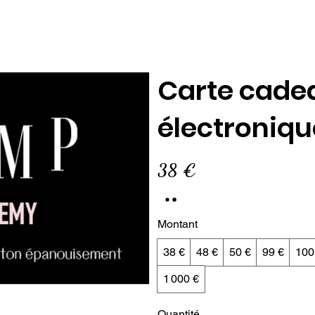
TION
MON ABONNEMENT
EVENTS
JUMP CHALLENGES
BLO
Carte cade
électroniq
38 €
Montant
38 €
48 €
50 €
99 €
100
1 000 €
Quantité