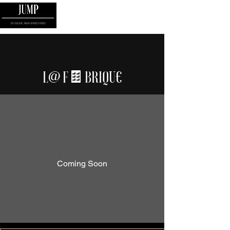
L@ F🍫BRIQU€
Coming Soon