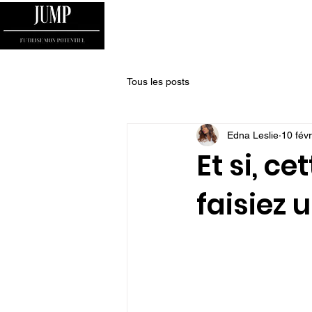
HOME
MON HISTOIRE
JE PASSE A L'AC
Tous les posts
Edna Leslie
10 fév
Et si, c
faisiez 