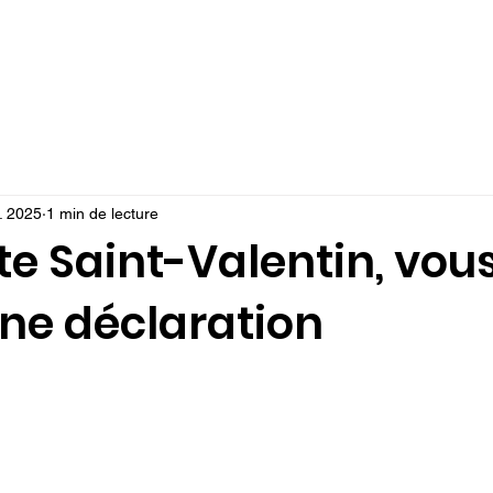
TION
MON ABONNEMENT
EVENTS
JUMP CHALLENGES
BLO
r. 2025
1 min de lecture
ette Saint-Valentin, vou
une déclaration