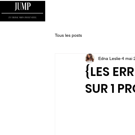
HOME
MON HISTOIRE
JE PASSE A L'AC
Tous les posts
Edna Leslie
4 mai 
{LES ER
SUR 1 PR