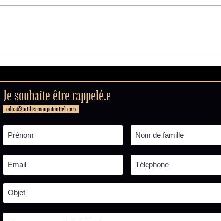
🍫 STORYTIME : Le jour où
Arrê
je suis devenue
Dev
Schwarzy (malgré moi)
Je souhaite être rappelé.e
edna@jutilisemonpotentiel.com