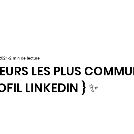
TION
MON ABONNEMENT
EVENTS
JUMP CHALLENGES
BLO
2021
2 min de lecture
REURS LES PLUS COMM
OFIL LINKEDIN } ✨