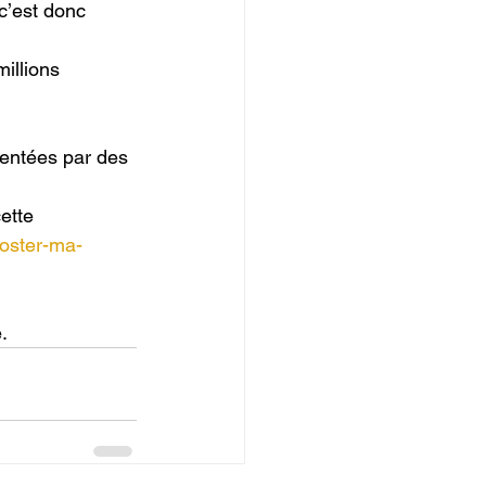
c’est donc 
illions 
entées par des 
ette 
ooster-ma-
.