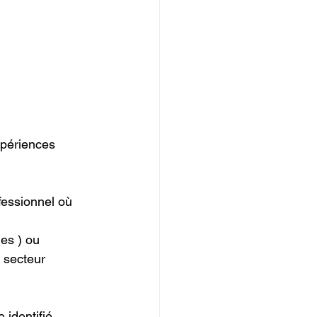
xpériences 
fessionnel où 
es ) ou 
 secteur 
 identifié 