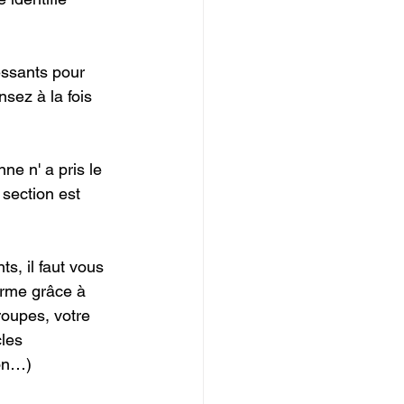
essants pour 
sez à la fois 
e n' a pris le 
section est 
s, il faut vous 
forme grâce à 
roupes, votre 
les 
ion…)