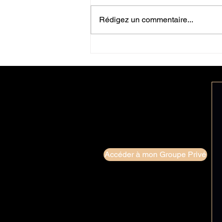
Rédigez un commentaire...
LES DIFFERENTS
ARCHETYPES D' HOMMES
Accéder à mon Groupe Privé