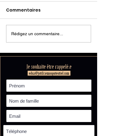
Commentaires
Rédigez un commentaire...
🍫 STORYTIME : Le jour
Arrête d'être l
où je suis devenue
: Devienne So
Schwarzy (malgré
🍫
moi)
Je souhaite être rappelé.e
edna@jutilisemonpotentiel.com